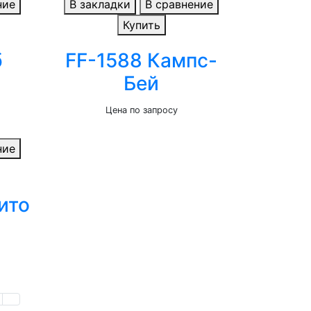
ние
В закладки
В сравнение
Купить
б
FF-1588 Кампс-
Бей
Цена по запросу
ние
ито