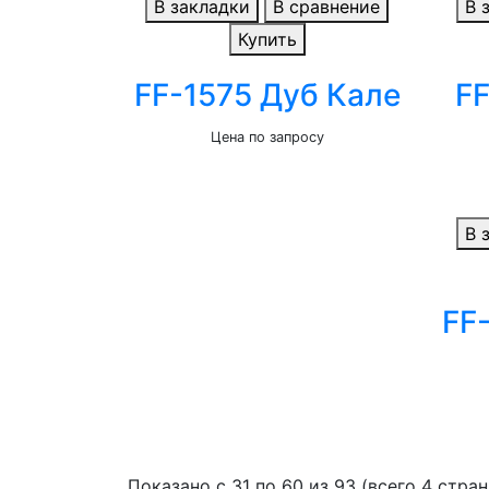
В закладки
В сравнение
В 
Купить
FF-1575 Дуб Кале
FF
Цена по запросу
В 
FF
Показано с 31 по 60 из 93 (всего 4 стра