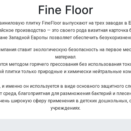
Fine Floor
виниловую плитку FineFloor выпускают на трех заводах в Б
йское производство — это своего рода визитная карточка 
ане Западной Европы позволяет обеспечить безукоризненн
омпания ставит экологическую безопасность на первое ме
материал.
тся методом горячего прессования без использования токс
й плитки только природные и химически нейтральные ко
и именно он используется в виде основного защитного сло
т среда, благоприятная для размножения бактерий и плесе
чень широкую сферу применения в детских дошкольных,
учреждениях.