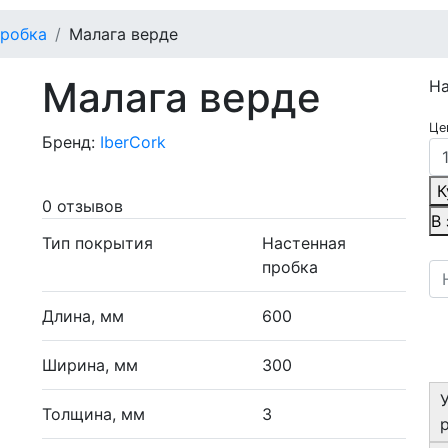
пробка
Малага верде
Малага верде
Н
Це
Бренд:
IberCork
К
0 отзывов
В
Тип покрытия
Настенная
пробка
Длина, мм
600
Ширина, мм
300
Толщина, мм
3