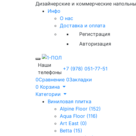
Дизайнерские и коммерческие напольн
Инфо
О нас
Доставка и оплата
Регистрация
Авторизация
Toggle mobile menu
Наши
+7 (978) 051-77-51
телефоны
0
Сравнение
0
Закладки
0
Корзина
Категории
Виниловая плитка
Alpine Floor (152)
Aqua Floor (116)
Art East (0)
Betta (15)