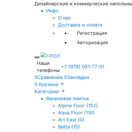
Дизайнерские и коммерческие напольн
Инфо
О нас
Доставка и оплата
Регистрация
Авторизация
Toggle mobile menu
Наши
+7 (978) 051-77-51
телефоны
0
Сравнение
0
Закладки
0
Корзина
Категории
Виниловая плитка
Alpine Floor (152)
Aqua Floor (116)
Art East (0)
Betta (15)