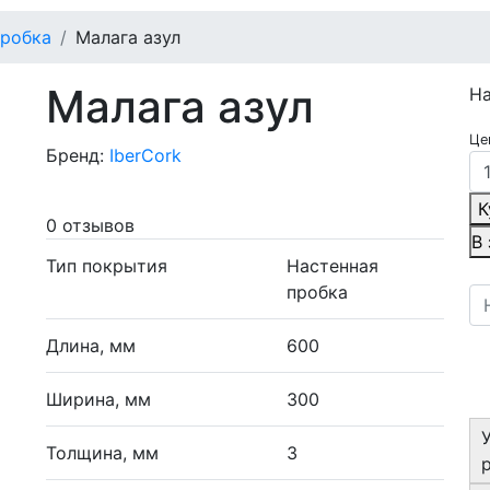
пробка
Малага азул
Малага азул
Н
Це
Бренд:
IberCork
К
0 отзывов
В
Тип покрытия
Настенная
пробка
Длина, мм
600
Ширина, мм
300
Толщина, мм
3