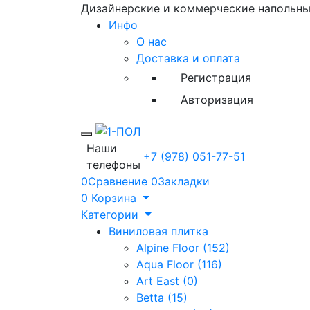
Дизайнерские и коммерческие напольн
Инфо
О нас
Доставка и оплата
Регистрация
Авторизация
Toggle mobile menu
Наши
+7 (978) 051-77-51
телефоны
0
Сравнение
0
Закладки
0
Корзина
Категории
Виниловая плитка
Alpine Floor (152)
Aqua Floor (116)
Art East (0)
Betta (15)