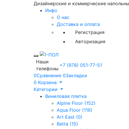
Дизайнерские и коммерческие напольн
Инфо
О нас
Доставка и оплата
Регистрация
Авторизация
Toggle mobile menu
Наши
+7 (978) 051-77-51
телефоны
0
Сравнение
0
Закладки
0
Корзина
Категории
Виниловая плитка
Alpine Floor (152)
Aqua Floor (116)
Art East (0)
Betta (15)