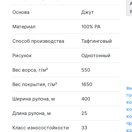
Основа
Джут
Материал
100% PA
Способ производства
Тафтинговый
Рисунок
Однотонный
Вес ворса, г/м²
550
Вес покрытия, г/м²
1650
вы
г
Ширина рулона, м
400
ко
ко
Длина рулона, м
25
ко
п
Класс износостойкости
33
ко