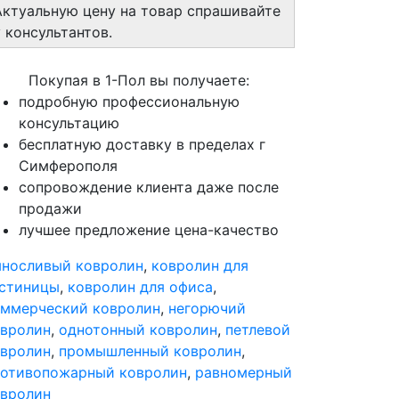
Актуальную цену на товар спрашивайте
у консультантов.
Покупая в 1-Пол вы получаете:
подробную профессиональную
консультацию
бесплатную доставку в пределах г
Симферополя
сопровождение клиента даже после
продажи
лучшее предложение цена-качество
носливый ковролин
,
ковролин для
остиницы
,
ковролин для офиса
,
ммерческий ковролин
,
негорючий
вролин
,
однотонный ковролин
,
петлевой
вролин
,
промышленный ковролин
,
ротивопожарный ковролин
,
равномерный
вролин