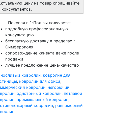
Актуальную цену на товар спрашивайте
у консультантов.
Покупая в 1-Пол вы получаете:
подробную профессиональную
консультацию
бесплатную доставку в пределах г
Симферополя
сопровождение клиента даже после
продажи
лучшее предложение цена-качество
носливый ковролин
,
ковролин для
остиницы
,
ковролин для офиса
,
ммерческий ковролин
,
негорючий
вролин
,
однотонный ковролин
,
петлевой
вролин
,
промышленный ковролин
,
ротивопожарный ковролин
,
равномерный
вролин