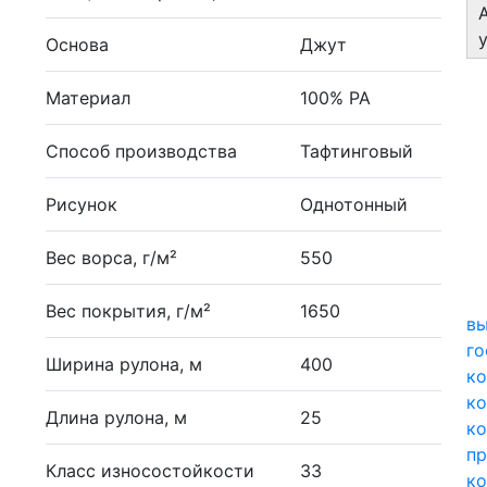
Основа
Джут
Материал
100% PA
Способ производства
Тафтинговый
Рисунок
Однотонный
Вес ворса, г/м²
550
Вес покрытия, г/м²
1650
вы
г
Ширина рулона, м
400
ко
ко
Длина рулона, м
25
ко
п
Класс износостойкости
33
ко