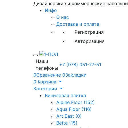
Дизайнерские и коммерческие напольн
Инфо
О нас
Доставка и оплата
Регистрация
Авторизация
Toggle mobile menu
Наши
+7 (978) 051-77-51
телефоны
0
Сравнение
0
Закладки
0
Корзина
Категории
Виниловая плитка
Alpine Floor (152)
Aqua Floor (116)
Art East (0)
Betta (15)