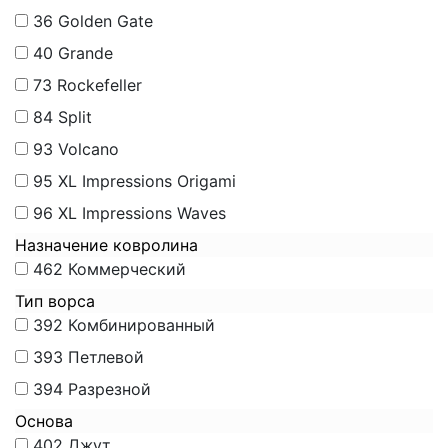
36
Golden Gate
40
Grande
73
Rockefeller
84
Split
93
Volcano
95
XL Impressions Origami
96
XL Impressions Waves
Назначение ковролина
462
Коммерческий
Тип ворса
392
Комбинированный
393
Петлевой
394
Разрезной
Основа
402
Джут