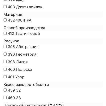
403
Джут+войлок
Материал
452
100% PA
Способ производства
412
Тафтинговый
Рисунок
395
Абстракция
396
Геометрия
398
Лилия
400
Полоска
401
Узор
Класс износостойкости
459
32
460
33
Пожарный сертификат (ФЗ 123)