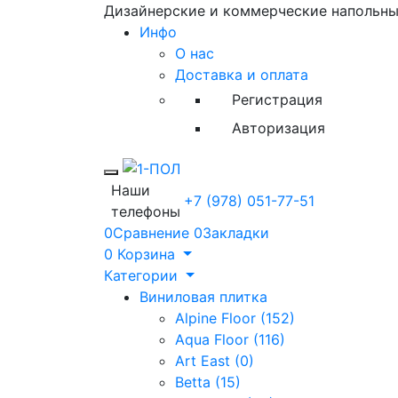
Дизайнерские и коммерческие напольн
Инфо
О нас
Доставка и оплата
Регистрация
Авторизация
Toggle mobile menu
Наши
+7 (978) 051-77-51
телефоны
0
Сравнение
0
Закладки
0
Корзина
Категории
Виниловая плитка
Alpine Floor (152)
Aqua Floor (116)
Art East (0)
Betta (15)