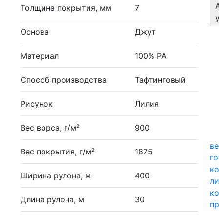
Толщина покрытия, мм
7
Основа
Джут
Материал
100% PA
Способ производства
Тафтинговый
Рисунок
Лилия
Вес ворса, г/м²
900
в
Вес покрытия, г/м²
1875
г
ко
Ширина рулона, м
400
ли
ко
Длина рулона, м
30
п