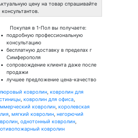
Актуальную цену на товар спрашивайте
у консультантов.
Покупая в 1-Пол вы получаете:
подробную профессиональную
консультацию
бесплатную доставку в пределах г
Симферополя
сопровождение клиента даже после
продажи
лучшее предложение цена-качество
елюровый ковролин
,
ковролин для
остиницы
,
ковролин для офиса
,
ммерческий ковролин
,
королевская
лия
,
мягкий ковролин
,
негорючий
вролин
,
однотонный ковролин
,
ротивопожарный ковролин