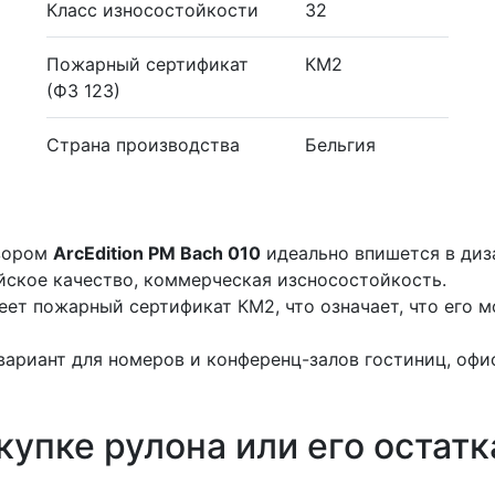
Класс износостойкости
32
Пожарный сертификат
КМ2
(ФЗ 123)
Страна производства
Бельгия
узором
ArcEdition PM Bach 010
идеально впишется в диз
йское качество, коммерческая изсносостойкость.
еет пожарный сертификат КМ2, что означает, что его 
вариант для номеров и конференц-залов гостиниц, офис
купке рулона или его остатк
.