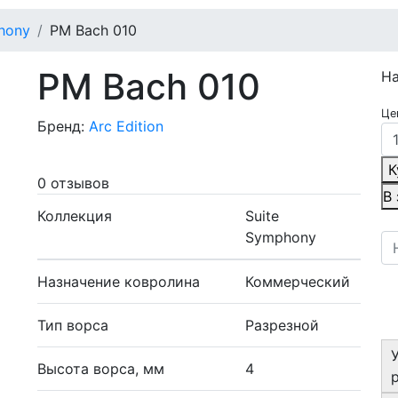
hony
PM Bach 010
PM Bach 010
Н
Це
Бренд:
Arc Edition
К
0 отзывов
В
Коллекция
Suite
Symphony
Назначение ковролина
Коммерческий
Тип ворса
Разрезной
Высота ворса, мм
4