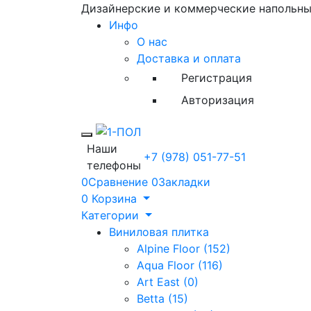
Дизайнерские и коммерческие напольн
Инфо
О нас
Доставка и оплата
Регистрация
Авторизация
Toggle mobile menu
Наши
+7 (978) 051-77-51
телефоны
0
Сравнение
0
Закладки
0
Корзина
Категории
Виниловая плитка
Alpine Floor (152)
Aqua Floor (116)
Art East (0)
Betta (15)